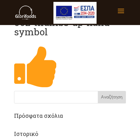
002-thumbs-up-hand-
symbol
Πρόσφατα σχόλια
Ιστορικό