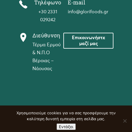
Τηλέφωνο
E-mail
+30 2331
info@glorifoods.gr
029242
Διεύθυνση
Επικοινωνήστε
μαζί μας
Τέρμα Ερμού
& Ν.Π.Ο
Βέροιας –
Νάουσας
Χρησιμοποιούμε cookies για να σας προσφέρουμε την
καλύτερη δυνατή εμπειρία στη σελίδα μας.
Εντάξει
Glorifoods © 2026
made by